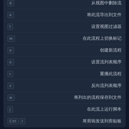
从视图中删除流
d
将此流导出到文件
e
设置视图过滤器
f
在此流程上切换标记
m
创建新流程
n
设置流列表顺序
o
重播此流程
r
反向流列表顺序
v
将列出的流程保存到文件
w
在此流上运行脚本
|
将剪辑发送到剪贴板
Ctrl
l