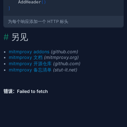
    AddHeader
(
)
]
为每个响应添加一个 HTTP 标头
另见
mitmproxy addons
(github.com)
mitmproxy 文档
(mitmproxy.org)
mitmproxy 开源仓库
(github.com)
mitmproxy 备忘清单
(stut-it.net)