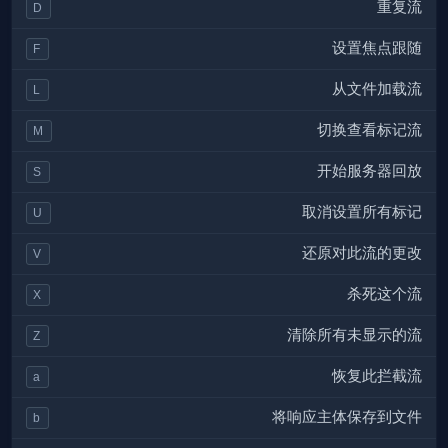
重复流
D
设置焦点跟随
F
从文件加载流
L
切换查看标记流
M
开始服务器回放
S
取消设置所有标记
U
还原对此流的更改
V
杀死这个流
X
清除所有未显示的流
Z
恢复此拦截流
a
将响应主体保存到文件
b