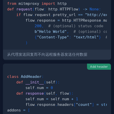
from
 mitmproxy 
import
def
request
(
flow
:
 http
.
HTTPFlow
)
-
>
None
:
if
 flow
.
request
.
pretty_url 
==
"http://exam
        flow
.
response 
=
 http
.
HTTPResponse
.
make
200
,
# (optional) status code
b"Hello World"
,
# (optional) cont
{
"Content-Type"
:
"text/html"
}
# (
)
从代理发送回复而不向远程服务器发送任何数据
Add header
class
AddHeader
:
def
__init__
(
self
)
:
        self
.
num 
=
0
def
response
(
self
,
 flow
)
:
        self
.
num 
=
 self
.
num 
+
1
        flow
.
response
.
headers
[
"count"
]
=
str
(
s
addons 
=
[