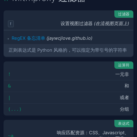
过滤器
设置视图过滤器
(在流视图页面上)
f
RegEX 备忘清单
(jaywcjlove.github.io)
正则表达式是 Python 风格的，可以指定为带引号的字符串
运算符
!
一元非
&
和
|
或者
(...)
分组
表达式
响应匹配资源：CSS、Javascript、
~a