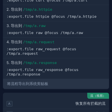
:export.file curl @focus /tmp/a.curl
2. 导出到
/tmp/a.httpie
:export.file httpie @focus /tmp/a.httpie
3. 导出到
/tmp/a.raw
:export.file raw @focus /tmp/a.raw
4. 导出到
/tmp/a.request
:export.file raw_request @focus
/tmp/a.request
5. 导出到
/tmp/a.response
:export.file raw_response @focus
/tmp/a.response
将流程导出到系统剪贴板
流（视图）
恢复所有拦截的流
A