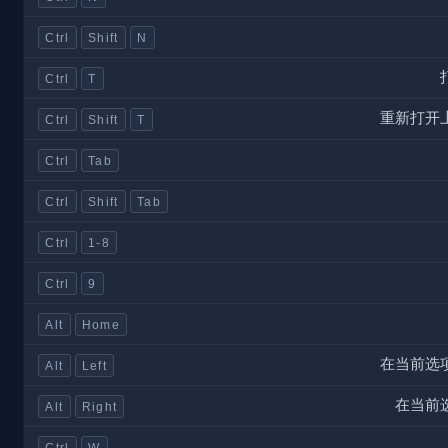
Ctrl
Shift
N
Ctrl
T
重新打开
Ctrl
Shift
T
Ctrl
Tab
Ctrl
Shift
Tab
Ctrl
1-8
Ctrl
9
Alt
Home
在当前选
Alt
Left
在当前
Alt
Right
Ctrl
W