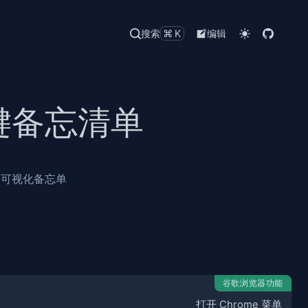
搜索
⌘K
编辑
捷键备忘清单
键的可视化备忘单
谷歌浏览器功能
打开 Chrome 菜单