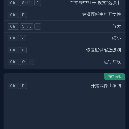
在抽屉中打开“搜索”选项卡
Ctrl
Shift
F
在源面板中打开文件
Ctrl
P
放大
Ctrl
Shift
+
缩小
Ctrl
-
恢复默认缩放级别
Ctrl
0
运行片段
Ctrl
O
!
内存面板
开始或停止录制
Ctrl
E