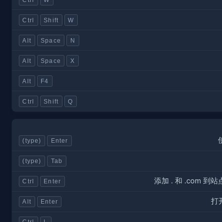
Ctrl
Shift
W
Alt
Space
N
Alt
Space
X
Alt
F4
Ctrl
Shift
Q
(type)
Enter
(type)
Tab
添加
. 和 .com
Ctrl
Enter
打
Alt
Enter
Ctrl
L