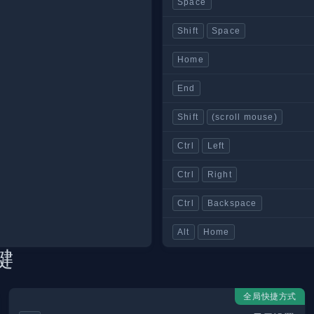
Space
Shift
Space
Home
End
Shift
(scroll mouse)
Ctrl
Left
Ctrl
Right
Ctrl
Backspace
Alt
Home
键
全局快捷方式