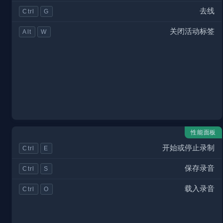
去线
Ctrl
G
关闭活动标签
Alt
W
性能面板
开始或停止录制
Ctrl
E
保存录音
Ctrl
S
载入录音
Ctrl
O