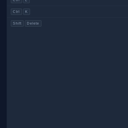
Ctrl
K
Shift
Delete