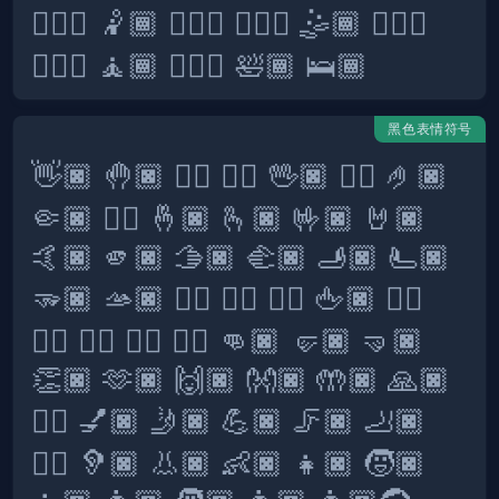
🤾🏾‍♀️ 🤾🏾 🤾🏾‍♂️ 🤹🏾‍♀️ 🤹🏾 🤹🏾‍♂️
🧘🏾‍♀️ 🧘🏾 🧘🏾‍♂️ 🛀🏾 🛌🏾
黑色表情符号
👋🏿 🤚🏿 🖐🏿 ✋🏿 🖖🏿 👌🏿 🤌🏿
🤏🏿 ✌🏿 🤞🏿 🫰🏿 🤟🏿 🤘🏿
🤙🏿 🫵🏿 🫱🏿 🫲🏿 🫸🏿 🫷🏿
🫳🏿 🫴🏿 👈🏿 👉🏿 👆🏿 🖕🏿 👇🏿
☝🏿 👍🏿 👎🏿 ✊🏿 👊🏿 🤛🏿 🤜🏿
👏🏿 🫶🏿 🙌🏿 👐🏿 🤲🏿 🙏🏿
✍🏿 💅🏿 🤳🏿 💪🏿 🦵🏿 🦶🏿
👂🏿 🦻🏿 👃🏿 👶🏿 👧🏿 🧒🏿