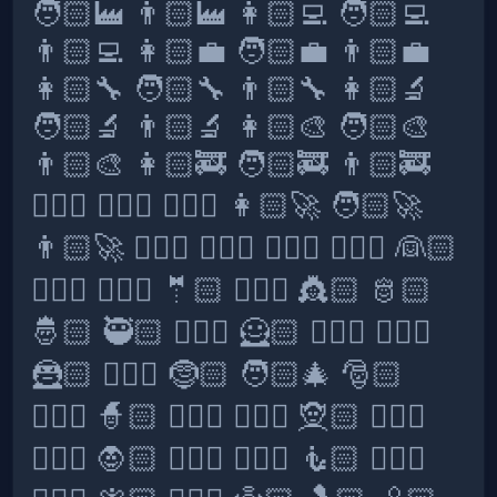
🧑🏻‍🏭 👨🏻‍🏭 👩🏻‍💻 🧑🏻‍💻
👨🏻‍💻 👩🏻‍💼 🧑🏻‍💼 👨🏻‍💼
👩🏻‍🔧 🧑🏻‍🔧 👨🏻‍🔧 👩🏻‍🔬
🧑🏻‍🔬 👨🏻‍🔬 👩🏻‍🎨 🧑🏻‍🎨
👨🏻‍🎨 👩🏻‍🚒 🧑🏻‍🚒 👨🏻‍🚒
👩🏻‍✈️ 🧑🏻‍✈️ 👨🏻‍✈️ 👩🏻‍🚀 🧑🏻‍🚀
👨🏻‍🚀 👩🏻‍⚖️ 🧑🏻‍⚖️ 👨🏻‍⚖️ 👰🏻‍♀️ 👰🏻
👰🏻‍♂️ 🤵🏻‍♀️ 🤵🏻 🤵🏻‍♂️ 👸🏻 🫅🏻
🤴🏻 🥷🏻 🦸🏻‍♀️ 🦸🏻 🦸🏻‍♂️ 🦹🏻‍♀️
🦹🏻 🦹🏻‍♂️ 🤶🏻 🧑🏻‍🎄 🎅🏻
🧙🏻‍♀️ 🧙🏻 🧙🏻‍♂️ 🧝🏻‍♀️ 🧝🏻 🧝🏻‍♂️
🧛🏻‍♀️ 🧛🏻 🧛🏻‍♂️ 🧜🏻‍♀️ 🧜🏻 🧜🏻‍♂️