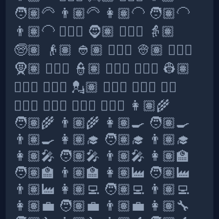
🧑🏽‍🦳 👨🏽‍🦳 👩🏽‍🦲 🧑🏽‍🦲
👨🏽‍🦲 🧔🏽‍♀️ 🧔🏽 🧔🏽‍♂️ 👵🏽
🧓🏽 👴🏽 👲🏽 👳🏽‍♀️ 👳🏽 👳🏽‍♂️
🧕🏽 👮🏽‍♀️ 👮🏽 👮🏽‍♂️ 👷🏽‍♀️ 👷🏽
👷🏽‍♂️ 💂🏽‍♀️ 💂🏽 💂🏽‍♂️ 🕵🏽‍♀️ 🕵🏽
🕵🏽‍♂️ 👩🏽‍⚕️ 🧑🏽‍⚕️ 👨🏽‍⚕️ 👩🏽‍🌾
🧑🏽‍🌾 👨🏽‍🌾 👩🏽‍🍳 🧑🏽‍🍳
👨🏽‍🍳 👩🏽‍🎓 🧑🏽‍🎓 👨🏽‍🎓
👩🏽‍🎤 🧑🏽‍🎤 👨🏽‍🎤 👩🏽‍🏫
🧑🏽‍🏫 👨🏽‍🏫 👩🏽‍🏭 🧑🏽‍🏭
👨🏽‍🏭 👩🏽‍💻 🧑🏽‍💻 👨🏽‍💻
👩🏽‍💼 🧑🏽‍💼 👨🏽‍💼 👩🏽‍🔧