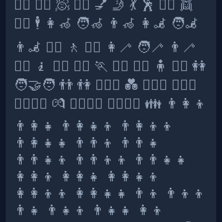
💆‍♂️ 🧖‍♀️ 🧖 🧖‍♂️ 💅 🤳 💃 🕺 👯‍♀️ 👯
👯‍♂️ 🕴 👩‍🦽 🧑‍🦽 👨‍🦽 👩‍🦼 🧑‍🦼
👨‍🦼 🚶‍♀️ 🚶 🚶‍♂️ 👩‍🦯 🧑‍🦯 👨‍🦯
🧎‍♀️ 🧎 🧎‍♂️ 🏃‍♀️ 🏃 🏃‍♂️ 🧍‍♀️ 🧍 🧍‍♂️ 👭
🧑‍🤝‍🧑 👬 👫 👩‍❤️‍👩 💑 👨‍❤️‍👨 👩‍❤️‍👨
👩‍❤️‍💋‍👩 💏 👨‍❤️‍💋‍👨 👩‍❤️‍💋‍👨 👪 👨‍👩‍👦
👨‍👩‍👧 👨‍👩‍👧‍👦 👨‍👩‍👦‍👦
👨‍👩‍👧‍👧 👨‍👨‍👦 👨‍👨‍👧
👨‍👨‍👧‍👦 👨‍👨‍👦‍👦 👨‍👨‍👧‍👧
👩‍👩‍👦 👩‍👩‍👧 👩‍👩‍👧‍👦
👩‍👩‍👦‍👦 👩‍👩‍👧‍👧 👨‍👦 👨‍👦‍👦
👨‍👧 👨‍👧‍👦 👨‍👧‍👧 👩‍👦