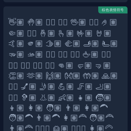
棕色表情符号
👋🏽 🤚🏽 🖐🏽 ✋🏽 🖖🏽 👌🏽 🤌🏽
🤏🏽 ✌🏽 🤞🏽 🫰🏽 🤟🏽 🤘🏽
🤙🏽 🫵🏽 🫱🏽 🫲🏽 🫸🏽 🫷🏽
🫳🏽 🫴🏽 👈🏽 👉🏽 👆🏽 🖕🏽 👇🏽
☝🏽 👍🏽 👎🏽 ✊🏽 👊🏽 🤛🏽 🤜🏽
👏🏽 🫶🏽 🙌🏽 👐🏽 🤲🏽 🙏🏽
✍🏽 💅🏽 🤳🏽 💪🏽 🦵🏽 🦶🏽
👂🏽 🦻🏽 👃🏽 👶🏽 👧🏽 🧒🏽
👦🏽 👩🏽 🧑🏽 👨🏽 👩🏽‍🦱
🧑🏽‍🦱 👨🏽‍🦱 👩🏽‍🦰 🧑🏽‍🦰
👨🏽‍🦰 👱🏽‍♀️ 👱🏽 👱🏽‍♂️ 👩🏽‍🦳