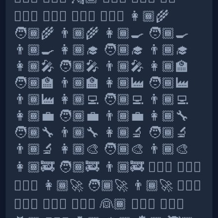
🕵🏾‍♂️ 👩🏾‍⚕️ 🧑🏾‍⚕️ 👨🏾‍⚕️ 👩🏾‍🌾
🧑🏾‍🌾 👨🏾‍🌾 👩🏾‍🍳 🧑🏾‍🍳
👨🏾‍🍳 👩🏾‍🎓 🧑🏾‍🎓 👨🏾‍🎓
👩🏾‍🎤 🧑🏾‍🎤 👨🏾‍🎤 👩🏾‍🏫
🧑🏾‍🏫 👨🏾‍🏫 👩🏾‍🏭 🧑🏾‍🏭
👨🏾‍🏭 👩🏾‍💻 🧑🏾‍💻 👨🏾‍💻
👩🏾‍💼 🧑🏾‍💼 👨🏾‍💼 👩🏾‍🔧
🧑🏾‍🔧 👨🏾‍🔧 👩🏾‍🔬 🧑🏾‍🔬
👨🏾‍🔬 👩🏾‍🎨 🧑🏾‍🎨 👨🏾‍🎨
👩🏾‍🚒 🧑🏾‍🚒 👨🏾‍🚒 👩🏾‍✈️ 🧑🏾‍✈️
👨🏾‍✈️ 👩🏾‍🚀 🧑🏾‍🚀 👨🏾‍🚀 👩🏾‍⚖️
🧑🏾‍⚖️ 👨🏾‍⚖️ 👰🏾‍♀️ 👰🏾 👰🏾‍♂️ 🤵🏾‍♀️