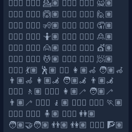
🙇🏽‍♂️ 💁🏽‍♀️ 💁🏽 💁🏽‍♂️ 🙅🏽‍♀️ 🙅🏽
🙅🏽‍♂️ 🙆🏽‍♀️ 🙆🏽 🙆🏽‍♂️ 🙋🏽‍♀️ 🙋🏽
🙋🏽‍♂️ 🧏🏽‍♀️ 🧏🏽 🧏🏽‍♂️ 🤦🏽‍♀️ 🤦🏽
🤦🏽‍♂️ 🤷🏽‍♀️ 🤷🏽 🤷🏽‍♂️ 🙎🏽‍♀️ 🙎🏽
🙎🏽‍♂️ 🙍🏽‍♀️ 🙍🏽 🙍🏽‍♂️ 💇🏽‍♀️ 💇🏽
💇🏽‍♂️ 💆🏽‍♀️ 💆🏽 💆🏽‍♂️ 🧖🏽‍♀️ 🧖🏽
🧖🏽‍♂️ 💃🏽 🕺🏽 🕴🏽 👩🏽‍🦽 🧑🏽‍🦽
👨🏽‍🦽 👩🏽‍🦼 🧑🏽‍🦼 👨🏽‍🦼
🚶🏽‍♀️ 🚶🏽 🚶🏽‍♂️ 👩🏽‍🦯 🧑🏽‍🦯
👨🏽‍🦯 🧎🏽‍♀️ 🧎🏽 🧎🏽‍♂️ 🏃🏽‍♀️ 🏃🏽
🏃🏽‍♂️ 🧍🏽‍♀️ 🧍🏽 🧍🏽‍♂️ 👭🏽
🧑🏽‍🤝‍🧑🏽 👬🏽 👫🏽 🧗🏽‍♀️ 🧗🏽