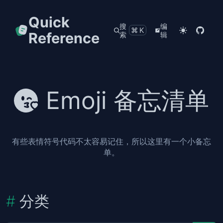
Quick
搜
编
⌘K
Reference
索
辑
Emoji 备忘清单
有些表情符号代码不太容易记住，所以这里有一个小备忘
单。
分类