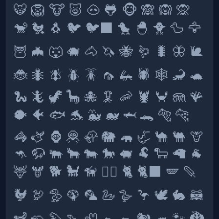
🐯 🦁 🐮 🐷 🐽 🐸 🐵 🙈 🙉 🙊
🐒 🐔 🐧 🐦 🐦‍⬛ 🐤 🐣 🐥 🦆 🦅
🦉 🦇 🐺 🐗 🐴 🦄 🐝 🪱 🐛 🦋 🐌
🐞 🐜 🪰 🪲 🪳 🦟 🦗 🕷 🕸 🦂 🐢
🐍 🦎 🦖 🦕 🐙 🦑 🦐 🦞 🦀 🪼 🪸
🐡 🐠 🐟 🐬 🐳 🐋 🦈 🐊 🐅 🐆
🦓 🫏 🦍 🦧 🦣 🐘 🦛 🦏 🐪 🐫 🦒
🦘 🦬 🐃 🐂 🐄 🐎 🐖 🐏 🐑 🦙 🐐
🦌 🫎 🐕 🐩 🦮 🐕‍🦺 🐈 🐈‍⬛ 🪽 🪶
🐓 🦃 🦤 🦚 🦜 🦢 🪿 🦩 🕊 🐇 🦝
🦨 🦡 🦫 🦦 🦥 🐁 🐀 🐿 🦔 🐾 🐉