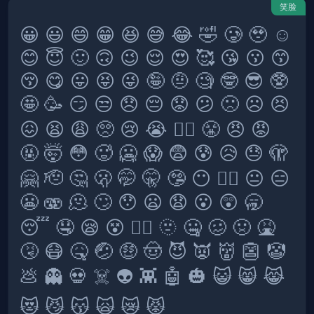
笑脸
😀 😃 😄 😁 😆 😅 😂 🤣 🥲 🥹 ☺️
😊 😇 🙂 🙃 😉 😌 😍 🥰 😘 😗 😙
😚 😋 😛 😝 😜 🤪 🤨 🧐 🤓 😎 🥸
🤩 🥳 😏 😒 😞 😔 😟 😕 🙁 ☹️ 😣
😖 😫 😩 🥺 😢 😭 😮‍💨 😤 😠 😡
🤬 🤯 😳 🥵 🥶 😱 😨 😰 😥 😓 🫣
🤗 🫡 🤔 🫢 🤭 🤫 🤥 😶 😶‍🌫️ 😐 😑
😬 🫨 🫠 🙄 😯 😦 😧 😮 😲 🥱
😴 🤤 😪 😵 😵‍💫 🫥 🤐 🥴 🤢 🤮
🤧 😷 🤒 🤕 🤑 🤠 😈 👿 👹 👺 🤡
💩 👻 💀 ☠️ 👽 👾 🤖 🎃 😺 😸 😹
😻 😼 😽 🙀 😿 😾